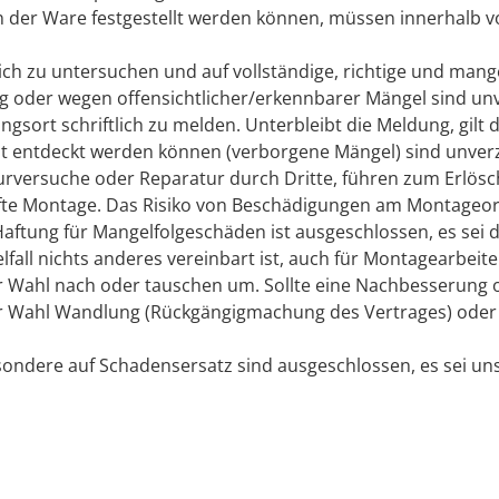
 der Ware festgestellt werden können, müssen innerhalb v
glich zu untersuchen und auf vollständige, richtige und man
g oder wegen offensichtlicher/erkennbarer Mängel sind unv
rt schriftlich zu melden. Unterbleibt die Meldung, gilt d
ist entdeckt werden können (verborgene Mängel) sind unverzü
rversuche oder Reparatur durch Dritte, führen zum Erlösc
afte Montage. Das Risiko von Beschädigungen am Montageort
Haftung für Mangelfolgeschäden ist ausgeschlossen, es sei d
elfall nichts anderes vereinbart ist, auch für Montagearbei
er Wahl nach oder tauschen um. Sollte eine Nachbesserung 
iner Wahl Wandlung (Rückgängigmachung des Vertrages) ode
ndere auf Schadensersatz sind ausgeschlossen, es sei uns o