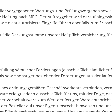
rsteller vorgegebenen Wartungs- und Prüfungsvorgaben sow
die Haftung nach MPG. Der Auftraggeber wird darauf hingewie
nicht autorisierte Eingriffe führen ebenfalls zum Erlösch
 auf die Deckungssumme unserer Haftpflichtversicherung für 
n Erfüllung sämtlicher Forderungen (einschließlich sämtlich
nis sowie sonstiger bestehender Forderungen aus der lauf
.
eines ordnungsgemäßen Geschäftsverkehrs verbinden, verm
e erfolgt jedoch ausschließlich für uns, mit der Folge, das
der Vorbehaltsware zum Wert der fertigen Ware entspricht
d der Besteller auf unser Eigentumsrecht hinweisen und uns
er Pfändungsbeschluss vorzulegen. Uns entstehende Kosten